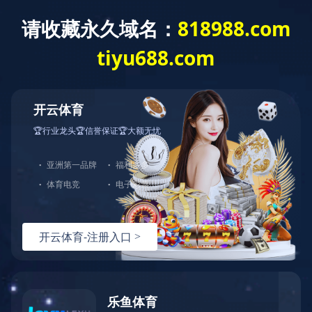
Toggle
navigat
您的位置：
首页
>
新闻中心
>
视频快讯
集团要闻
集团公告
视频快讯