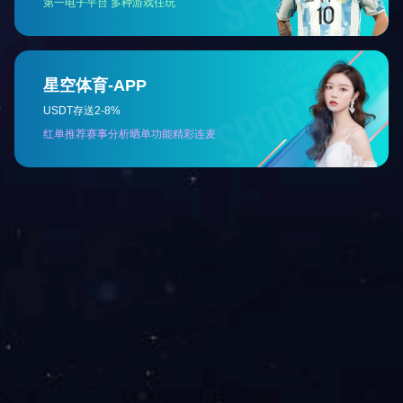
8
9
10
11
12
13
下一页
南昌经开产业控股集团有限公司
ICP备案 / ICP：
赣ICP备2025065038号-1