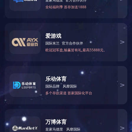
食节盛大开...
金开桂苑第二批房源载誉
森林公园学校建成交付
开盘