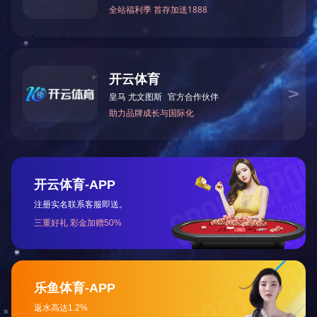
创客绿色科技产业园项目
双港铁路桥北幅建成通车
竣
南昌二中经开校区竣工交
志敏大道下穿铁路框架桥
付
引道工程竣...