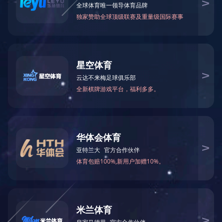
联系电话
Contact Number
0791-86353005
公司地址
Company Address
江西省南昌市赣江新区河下路99号金赣服
务中心3号楼BY.COM