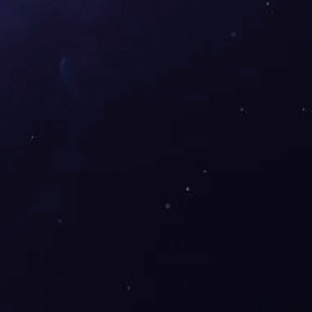
金开快讯七十六期
《金开快讯》是金开集团微信公众平台推出的视频新闻类栏
目，播出时间为每周六，该...