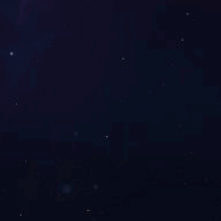
金开快讯七十四期
《金开快讯》是金开集团微信公众平台推出的视频新闻类栏
目，播出时间为每周六，该...
6
7
8
9
10
...
12
13