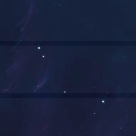
金开快讯八十三期
《金开快讯》是金开集团微信公众平台推出的视频新闻类栏
目，播出时间为每周六，该...