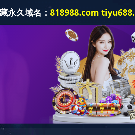
网站首页
集团简介
业务板块