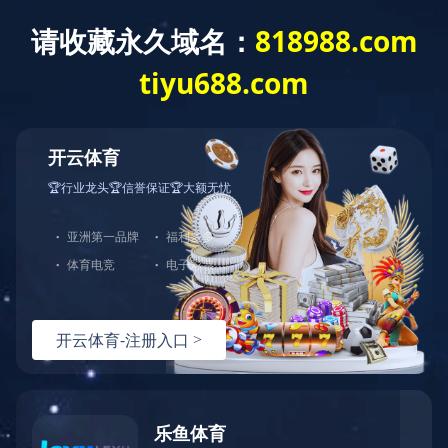
Toggle
navigat
您的位置：
首页
>
新闻中心
>
视频快讯
集团要闻
集团公告
视频快讯