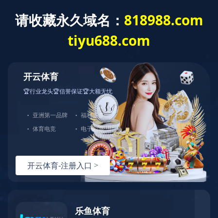
Toggle
navigat
您的位置：
首页
>
新闻中心
集团要闻
集团公告
视频快讯