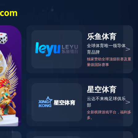
新闻中心
企业文化
党建引领
BY.COM
集团要闻
集团公告
视频快讯