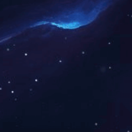
2016-11-22
金开集团展开年终考核预检工作
金开集团展开年终考核预检工作
MORE +
2016-11-22
修缮道路惠民生——菊圃路路面局部修补
修缮道路惠民生——菊圃路路面局部修补紧张进行中
MORE +
2016-11-14