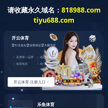
Toggle
navigat
您的位置：
首页
>
新闻中心
>
集团公告
集团要闻
集团公告
视频快讯