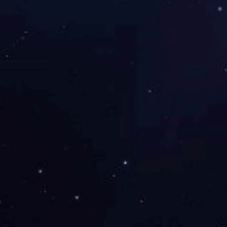
2025-06-13
集团开展法润产控·典亮未来暨资产经营
为深入开展民法典宣传月活动，全面提升集团资产经
风险，6 月13日上午
MORE +
上一页
1
2
...
5
6
南昌经开产业控股集团有限公司