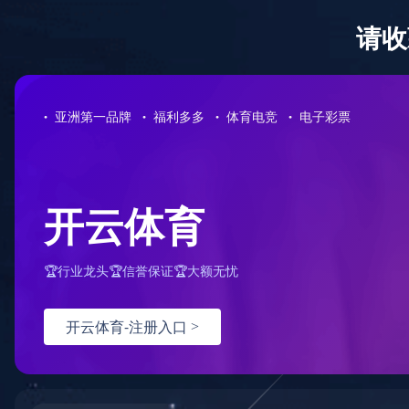
您的位置：
首页
>
新闻中心
>
集团要闻
2025-07-08