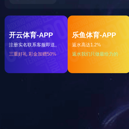
7月4日，集团下属南昌金洽贸易有限责任公司与紫金矿
互联网+黄金&quot;创新生态领域展
MORE +
2025-07-03
喜报！设计院公司荣获“创新型中小企业”
近日，江西省工业和信息化厅正式公布2025年度江
建筑设计院有限公司凭借
MORE +
2025-07-01
集团领导开展“七一”走访慰问活动
在七一来临之际，集团党委书记、董事长程振华走访