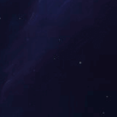
业”称号
于表彰 2023 年度南昌市优秀企业优秀企业家、优秀厂长（经
献血精神，传递生命至上的温暖力量，引导集团员工激扬青春、弘