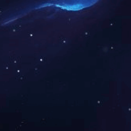
南昌经开区学校食堂（食材采购）遴选代
南昌市经开区10所中小学校食堂食材采购供应链公
MORE +
2025-05-19
竞争性谈判公告
项目概况金开&bull;岚苑项目铝合金门窗及配套
MORE +
2025-05-06
儒乐星镇杏茂商业街2号地块2#-6#商铺
为提高国有资产经营效益，江西金开正合实业有限公司位于
公开进行出租经营权竞