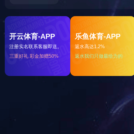
MORE +
2025-07-22
经开区中小学食堂(食材采购供应链公司)
MORE +
2025-07-11
经开区学校食堂项目招标代理（标段一、
中标公告（标段一） 南昌市经开区中小学校食堂（食