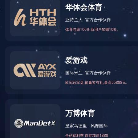
南昌经开区学校食堂餐饮劳务服务项目公
MORE +
2025-07-22
经开区中小学校食堂(设施设备采 购)项目
MORE +
2025-07-22
经开区中小学食堂(食材采购供应链公司)