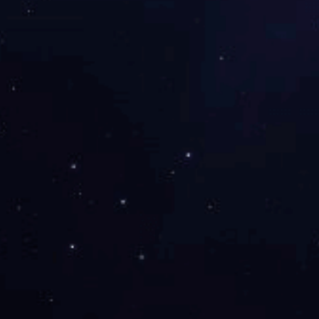
MORE +
上一页
1
2
3
4
5
南昌经开产业控股集团有限公司