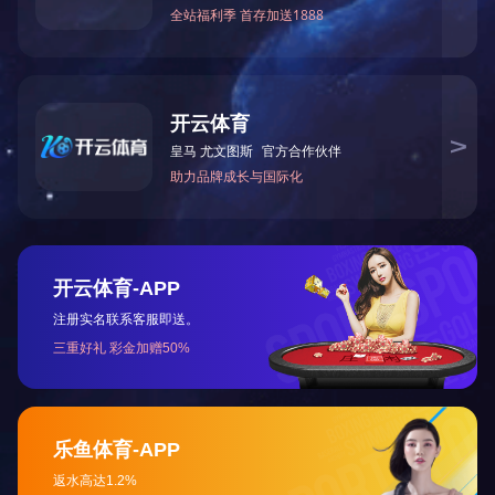
南昌经开产业控股集团有限公司
ICP备案 / ICP：
赣ICP备2025065038号-1
公安备案 / MPS：
赣公网安备36010602000359号
COPYRIGHT © 2025 ncjkgroup.com 版权所有