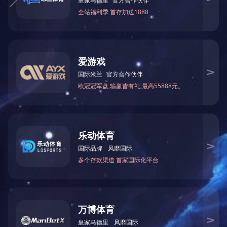
上一篇：
双港铁路桥北幅建成通车
下一篇：
金开桂苑第二批房源载誉开盘