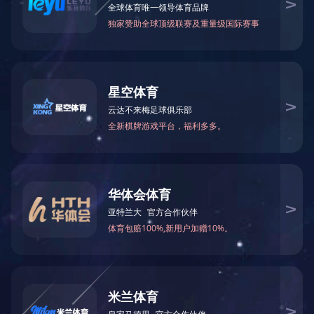
创客绿色科技产业园项目竣