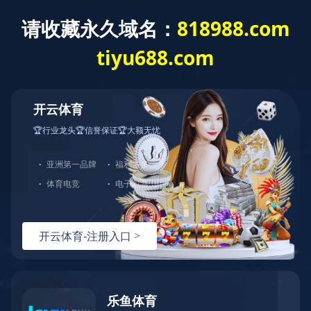
Toggle
navigat
您的位置：
首页
>
新闻中心
集团要闻
集团公告
视频快讯