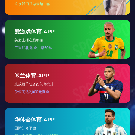
2025-06-24
项目公司启动2025年“安全生产月”暨消防演练活
动
为深入贯彻落实国家关于开展第24个安全生产月活动的决策部
署，围绕人人讲安全、个个会应急&mdash;&mdash;查找身边
安全隐患主题...
MORE +