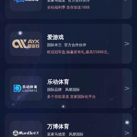
2025-07-03
喜报！设计院公司荣获“创新型中小企业”称号
近日，江西省工业和信息化厅正式公布2025年度江西省第一批
创新型中小企业名单，集团下属子公司南昌经开区规划建筑设
计院有限公...
MORE +
2025-07-01
集团领导开展“七一”走访慰问活动