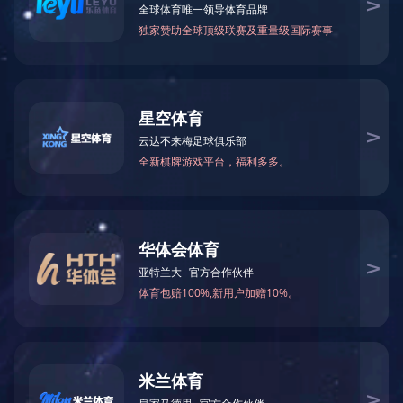
聚智“产”动能 聚力“控”征程 | 集团
成功举办2025年欢乐健步行活动
为增强团队凝聚力，展现员工蓬勃朝气，积
极响应全民健身号召，近日，BY.COM“聚
智‘产’动能 聚力‘控’征程”欢乐健步行系列活动在风
景如画的鱼目山公园正式拉开帷幕。