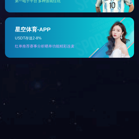
南昌经开产业控股集团有限公司
ICP备案 / ICP：
赣ICP备2025065038号-1
公安备案 / MPS：
赣公网安备36010602000359号