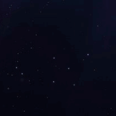
上一篇：
已经没有了
南昌经开产业控股集团有限公司
MK体育·(国际)官方网站
|
安博在线登录官网
|
广发官方网站
|
星空网页版登录入口
|