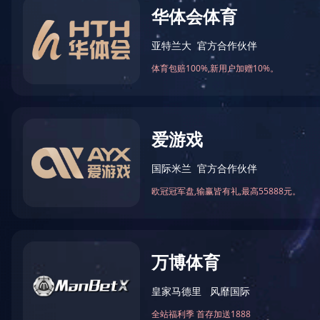
厉害
南昌经济技术开发区规划展示馆于2016年11月
示了南昌经开区的城市发展成果与整体趋向。
11月16日，金开集团董事长胡顺明、区工管办
及相关人员陪同。