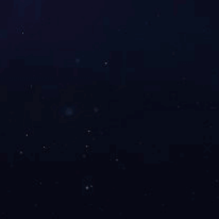
COPYRIGHT © 2025 ncjkgroup.com 版权所有
乐竟平台
|
乐动网站网页版
|
开云手机站官方版网站登录入口
|
KY.COM
|
开云(中国)K